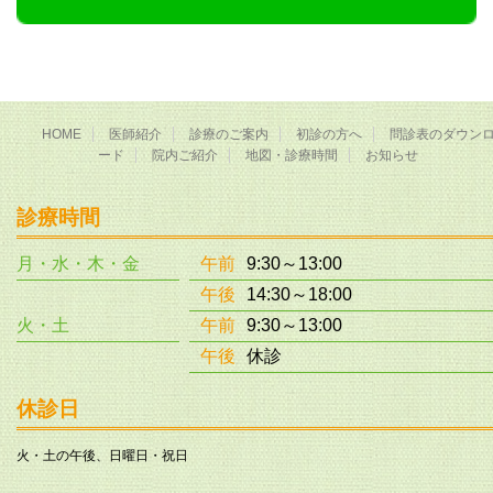
HOME
医師紹介
診療のご案内
初診の方へ
問診表のダウン
ード
院内ご紹介
地図・診療時間
お知らせ
診療時間
月・水・木・金
午前
9:30～13:00
午後
14:30～18:00
火・土
午前
9:30～13:00
午後
休診
休診日
火・土の午後、日曜日・祝日